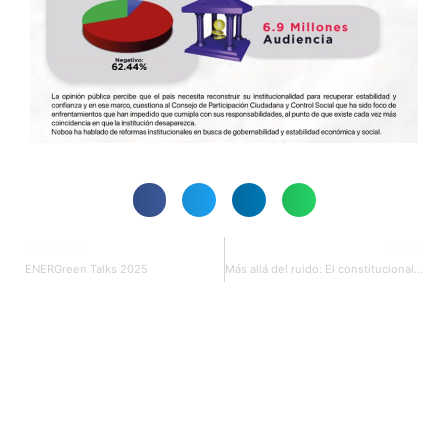
PREVIOUS
NEXT
ENERGreen Talks 2025
Más allá del ruido: El constitucionalismo mágico está de salida