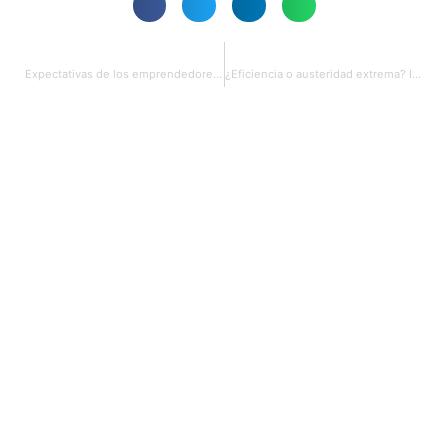
PREVIOUS
NEXT
Expectativas de los emprendedores con el próximo gobierno de Ecuador
¿Eficiencia o austeridad extrema? Impacto de DOGE y de otras políticas en EE.UU.