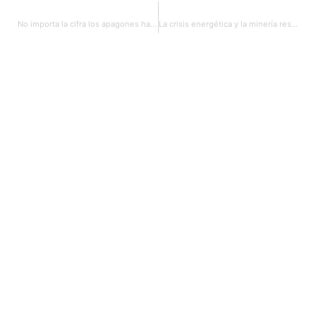
PREVIOUS
NEXT
No importa la cifra los apagones han dinamitado la economía
La crisis energética y la minería responsable