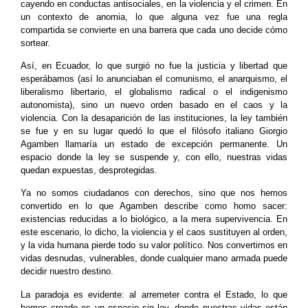
cayendo en conductas antisociales, en la violencia y el crimen. En
un contexto de anomia, lo que alguna vez fue una regla
compartida se convierte en una barrera que cada uno decide cómo
sortear.
Así, en Ecuador, lo que surgió no fue la justicia y libertad que
esperábamos (así lo anunciaban el comunismo, el anarquismo, el
liberalismo libertario, el globalismo radical o el indigenismo
autonomista), sino un nuevo orden basado en el caos y la
violencia. Con la desaparición de las instituciones, la ley también
se fue y en su lugar quedó lo que el filósofo italiano Giorgio
Agamben llamaría un estado de excepción permanente. Un
espacio donde la ley se suspende y, con ello, nuestras vidas
quedan expuestas, desprotegidas.
Ya no somos ciudadanos con derechos, sino que nos hemos
convertido en lo que Agamben describe como homo sacer:
existencias reducidas a lo biológico, a la mera supervivencia. En
este escenario, lo dicho, la violencia y el caos sustituyen al orden,
y la vida humana pierde todo su valor político. Nos convertimos en
vidas desnudas, vulnerables, donde cualquier mano armada puede
decidir nuestro destino.
La paradoja es evidente: al arremeter contra el Estado, lo que
hemos creado es un espacio sin ley, donde nuestras vidas están