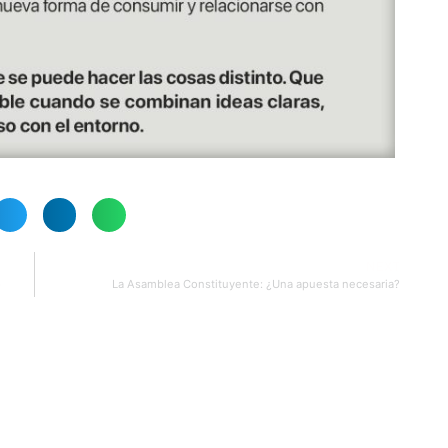
NEXT
o
La Asamblea Constituyente: ¿Una apuesta necesaria?