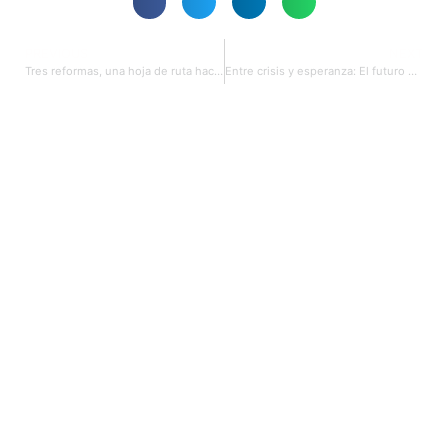
PREVIOUS
NEXT
Tres reformas, una hoja de ruta hacia la mayor certidumbre
Entre crisis y esperanza: El futuro de la industria petrolera en el Ecuador de hoy