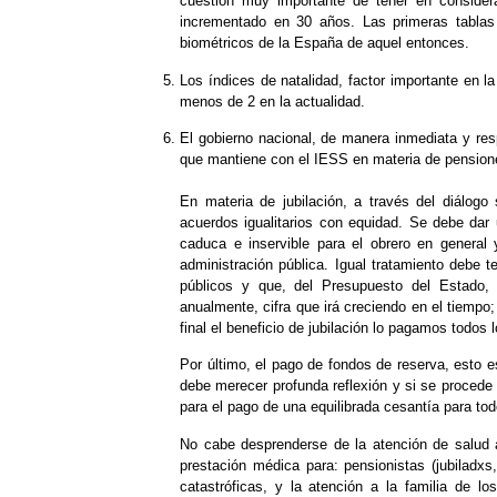
cuestión muy importante de tener en consider
incrementado en 30 años. Las primeras tablas
biométricos de la España de aquel entonces.
Los índices de natalidad, factor importante en l
menos de 2 en la actualidad.
El gobierno nacional, de manera inmediata y r
que mantiene con el IESS en materia de pension
En materia de jubilación, a través del diálogo 
acuerdos igualitarios con equidad. Se debe dar u
caduca e inservible para el obrero en general
administración pública. Igual tratamiento debe te
públicos y que, del Presupuesto del Estado,
anualmente, cifra que irá creciendo en el tiempo;
final el beneficio de jubilación lo pagamos todos 
Por último, el pago de fondos de reserva, est
debe merecer profunda reflexión y si se procede c
para el pago de una equilibrada cesantía para todo
No cabe desprenderse de la atención de salud a 
prestación médica para: pensionistas (jubiladx
catastróficas, y la atención a la familia de lo