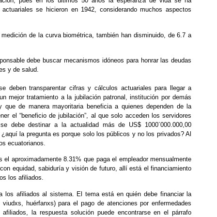
ación, pues en los últimos 50 años la esperanza de vida se ha
 actuariales se hicieron en 1942, considerando muchos aspectos
a medición de la curva biométrica, también han disminuido, de 6.7 a
esponsable debe buscar mecanismos idóneos para honrar las deudas
es y de salud.
se deben transparentar cifras y cálculos actuariales para llegar a
n mejor tratamiento a la jubilación patronal, institución por demás
 y que de manera mayoritaria beneficia a quienes dependen de la
ner el “beneficio de jubilación”, al que solo acceden los servidores
 se debe destinar a la actualidad más de US$ 1000´000.000,00
 ¿aquí la pregunta es porque solo los públicos y no los privados? Al
los ecuatorianos.
o es el aproximadamente 8.31% que paga el empleador mensualmente
on equidad, sabiduría y visión de futuro, allí está el financiamiento
s los afiliados.
los afiliados al sistema. El tema está en quién debe financiar la
s, viudxs, huérfanxs) para el pago de atenciones por enfermedades
s afiliados, la respuesta solución puede encontrarse en el párrafo