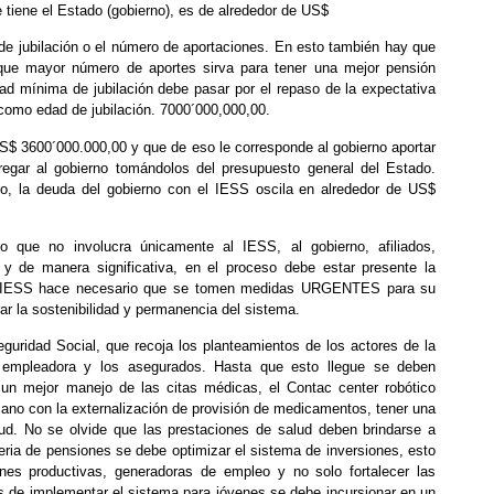
e tiene el Estado (gobierno), es de alrededor de US$
 de jubilación o el número de aportaciones. En esto también hay que
e que mayor número de aportes sirva para tener una mejor pensión
dad mínima de jubilación debe pasar por el repaso de la expectativa
 como edad de jubilación. 7000´000,000,00.
$ 3600´000.000,00 y que de eso le corresponde al gobierno aportar
egar al gobierno tomándolos del presupuesto general del Estado.
o, la deuda del gobierno con el IESS oscila en alrededor de US$
que no involucra únicamente al IESS, al gobierno, afiliados,
y de manera significativa, en el proceso debe estar presente la
a el IESS hace necesario que se tomen medidas URGENTES para su
ar la sostenibilidad y permanencia del sistema.
guridad Social, que recoja los planteamientos de los actores de la
e empleadora y los asegurados. Hasta que esto llegue se deben
 un mejor manejo de las citas médicas, el Contac center robótico
mano con la externalización de provisión de medicamentos, tener una
ud. No se olvide que las prestaciones de salud deben brindarse a
teria de pensiones se debe optimizar el sistema de inversiones, esto
nes productivas, generadoras de empleo y no solo fortalecer las
de implementar el sistema para jóvenes se debe incursionar en un