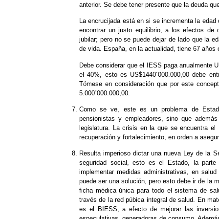
anterior. Se debe tener presente que la deuda qu
La encrucijada está en si se incrementa la edad
encontrar un justo equilibrio, a los efectos d
jubilar; pero no se puede dejar de lado que la e
de vida. España, en la actualidad, tiene 67 años
Debe considerar que el IESS paga anualmente US
el 40%, esto es US$1440´000.000,00 debe entr
Tómese en consideración que por este concept
5.000´000.000,00.
Como se ve, este es un problema de Estado 
pensionistas y empleadores, sino que además 
legislatura. La crisis en la que se encuentr
recuperación y fortalecimiento, en orden a asegur
Resulta imperioso dictar una nueva Ley de la Se
seguridad social, esto es el Estado, la part
implementar medidas administrativas, en salud
puede ser una solución, pero esto debe ir de la 
ficha médica única para todo el sistema de sal
través de la red púbica integral de salud. En ma
es el BIESS, a efecto de mejorar las inversio
especulativas, generadoras de consumo. Además 