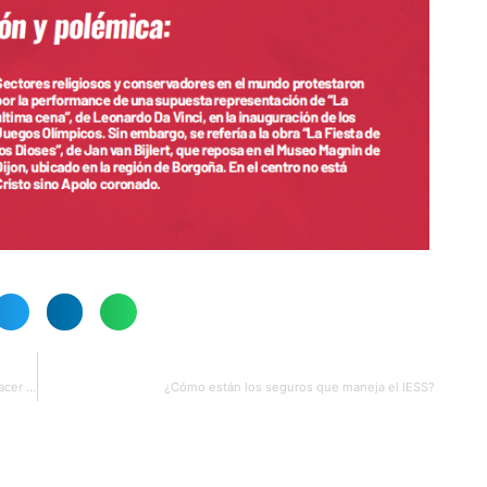
NEXT
Nunca fue tan fácil hacer una marca… Y nunca fue tan difícil hacer una gran marca
¿Cómo están los seguros que maneja el IESS?