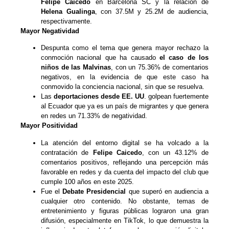
Felipe
Caicedo
en Barcelona SC y la relación de
Helena Gualinga
, con 37.5M y 25.2M de audiencia,
respectivamente.
Mayor Negatividad
Despunta como el tema que genera mayor rechazo la
conmoción nacional que ha causado
el caso de los
ni
ños de las Malvinas
, con un 75.36% de comentarios
negativos, en la evidencia de que este caso ha
conmovido la conciencia nacional, sin que se resuelva.
Las
deportaciones desde EE. UU
. golpean fuertemente
al Ecuador que ya es un país de migrantes y que genera
en redes un 71.33% de negatividad.
Mayor Positividad
La atención del entorno digital se ha volcado a la
contratación de
Fe
lipe Caicedo
, con un 43.12% de
comentarios positivos, reflejando una percepción más
favorable en redes y da cuenta del impacto del club que
cumple 100 años en este 2025.
Fue el
Debate Presidencial
que superó en audiencia a
cualquier otro contenido. No obstante, temas de
entretenimiento y figuras públicas lograron una gran
difusión, especialmente en TikTok, lo que demuestra la