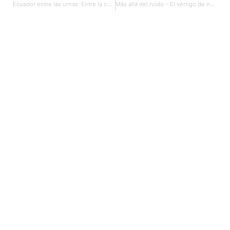
Ecuador entre las urnas: Entre la certeza de los líderes y la incógnita del balotaje
Más allá del ruido – El vértigo de nuestros días: todos a la velocidad del scrooll del dedo