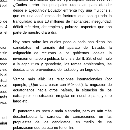
duda
¿Cuáles serán las principales urgencias para atender
0 del
desde el Ejecutivo? Ecuador enfrenta hoy una multicrisis,
que es una confluencia de factores que han quitado la
o de
tranquilidad a sus 18 millones de habitantes: inseguridad,
ra 4
déficit eléctrico, desempleo y pobreza, aspectos que son
a el
parte de nuestro día a día.
Hay otros sobre los cuales poco o nada han dicho los
ición
candidatos: el tamaño del aparato del Estado, la
e sin
asignación de recursos a los gobiernos locales, la
rsos
inversión en la obra pública, la crisis del IESS, el estímulo
poco
a la agricultura y ganadería, los temas ambientales, las
ivió
deudas a los proveedores del Estado y un largo etc.
do al
Vamos más allá: las relaciones internacionales (por
tual
ejemplo, ¿Qué va a pasar con México?), la migración de
aniel
ecuatorianos hacia otros países, la situación de los
quedó
extranjeros en situación irregular en nuestro país, y otro
 más
largo etc.
tivas
El panorama es poco o nada alentador, pero es aún más
desalentadora la carencia de concreciones en las
 del
propuestas de los candidatos, en medio de una
mirar
polarización que parece no tener fin.