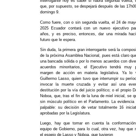
interrogante hoy es saber si habrá segunda vuelta, 
que, por supuesto, se despejará después de las 17h0
domingo 9.
Como fuere, con o sin segunda vuelta, el 24 de may
2025 Ecuador contará con un nuevo ejecutivo pa
años, y es preciso, entonces, dar una mirada haci
futuro que le espera.
Sin duda, la primera gran interrogante será la compos
de la próxima Asamblea Nacional, pues está claro qu
una bancada sólida o por lo menos acuerdos con dive
acuerdos minoritarios, el Ejecutivo tendrá muy 
margen de acción en materia legislativa. Ya lo v
Guillermo Lasso, quien tuvo que interrumpir su perío
invocar la muerte cruzada y evitar así una even
destitución por la vía del juicio político; o el propio D
Noboa, que, tras el fin de la luna de miel inicial, se 
sin músculo político en el Parlamento. La evidencia
palpable: su decisión de vetar totalmente 16 inicia
aprobadas por la Legislatura.
Luego, hay que tomar en cuenta la conformación
equipo de Gobierno, para lo cual, otra vez, hay que 
el espejo de Lasso y Noboa, que tuvieron