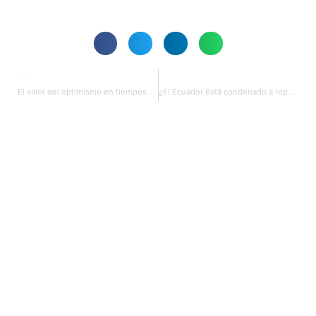
PREVIOUS
NEXT
El valor del optimismo en tiempos de crisis
¿El Ecuador está condenado a repetir tragedias pasadas?