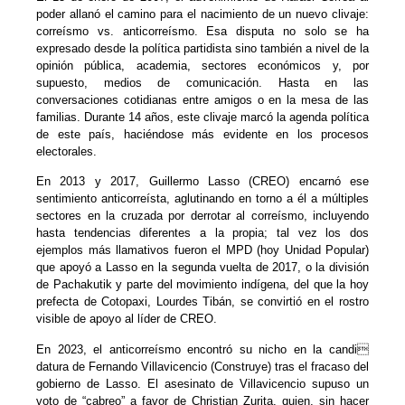
poder allanó el camino para el nacimiento de un nuevo clivaje:
correísmo vs. anticorreísmo. Esa disputa no solo se ha
expresado desde la política partidista sino también a nivel de la
opinión pública, academia, sectores económicos y, por
supuesto, medios de comunicación. Hasta en las
conversaciones cotidianas entre amigos o en la mesa de las
familias. Durante 14 años, este clivaje marcó la agenda política
de este país, haciéndose más evidente en los procesos
electorales.
En 2013 y 2017, Guillermo Lasso (CREO) encarnó ese
sentimiento anticorreísta, aglutinando en torno a él a múltiples
sectores en la cruzada por derrotar al correísmo, incluyendo
hasta tendencias diferentes a la propia; tal vez los dos
ejemplos más llamativos fueron el MPD (hoy Unidad Popular)
que apoyó a Lasso en la segunda vuelta de 2017, o la división
de Pachakutik y parte del movimiento indígena, del que la hoy
prefecta de Cotopaxi, Lourdes Tibán, se convirtió en el rostro
visible de apoyo al líder de CREO.
En 2023, el anticorreísmo encontró su nicho en la candi
datura de Fernando Villavicencio (Construye) tras el fracaso del
gobierno de Lasso. El asesinato de Villavicencio supuso un
voto de “cabreo” a favor de Christian Zurita, quien, sin hacer